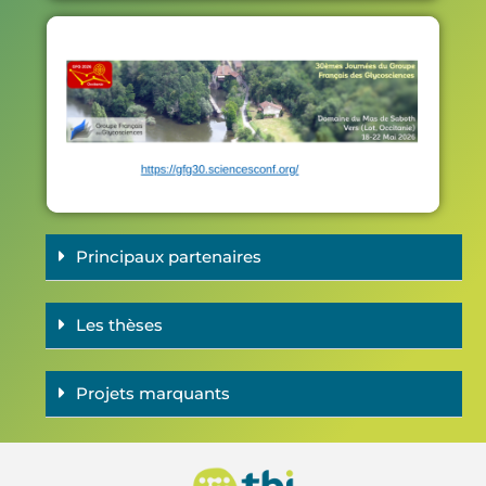
Co
G
20
Principaux partenaires
Les thèses
Projets marquants