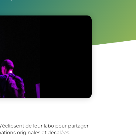
s’éclipsent de leur labo pour partager
ations originales et décalées.