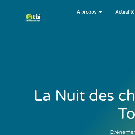
A propos
Actualit
La Nuit des c
To
Evéneme