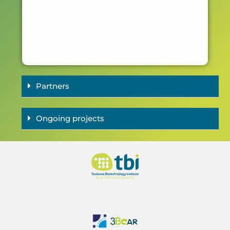
fr
et 
ch
ve
Partners
Ongoing projects