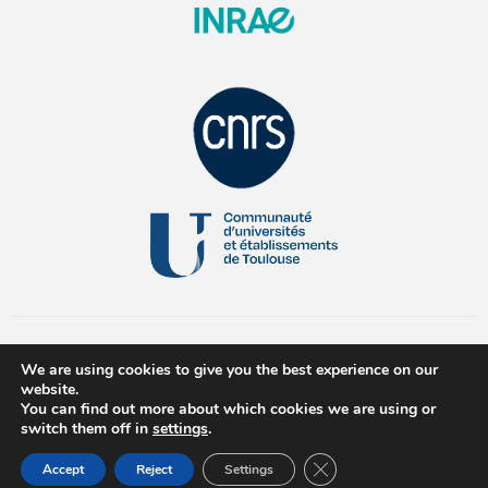
We are using cookies to give you the best experience on our
website.
You can find out more about which cookies we are using or
switch them off in
settings
.
© 2026 All Rights Reserved
Close GDPR Cookie Ban
Accept
Reject
Settings