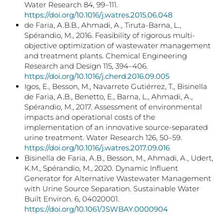
Water Research 84, 99–111.
https://doi.org/10.1016/j.watres.2015.06.048
de Faria, A.B.B., Ahmadi, A., Tiruta-Barna, L.,
Spérandio, M., 2016. Feasibility of rigorous multi-
objective optimization of wastewater management
and treatment plants. Chemical Engineering
Research and Design 115, 394–406.
https://doi.org/10.1016/j.cherd.2016.09.005
Igos, E., Besson, M., Navarrete Gutiérrez, T., Bisinella
de Faria, A.B., Benetto, E., Barna, L., Ahmadi, A.,
Spérandio, M., 2017. Assessment of environmental
impacts and operational costs of the
implementation of an innovative source-separated
urine treatment. Water Research 126, 50–59.
https://doi.org/10.1016/j.watres.2017.09.016
Bisinella de Faria, A.B., Besson, M., Ahmadi, A., Udert,
K.M., Spérandio, M., 2020. Dynamic Influent
Generator for Alternative Wastewater Management
with Urine Source Separation. Sustainable Water
Built Environ. 6, 04020001.
https://doi.org/10.1061/JSWBAY.0000904