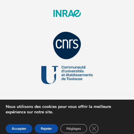
Nous utilisons des cookies pour vous offrir la meilleure
expérience sur notre site.
© 2026 All Rights Reserved
Fermer la bannière d
Accepter
Rejeter
Réglages