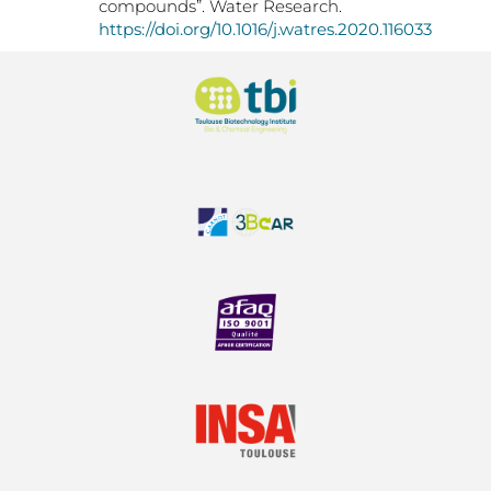
compounds”. Water Research.
https://doi.org/10.1016/j.watres.2020.116033