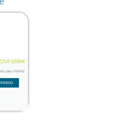
e
ZZUT-SERIN
d'études INRAE
 PERSO