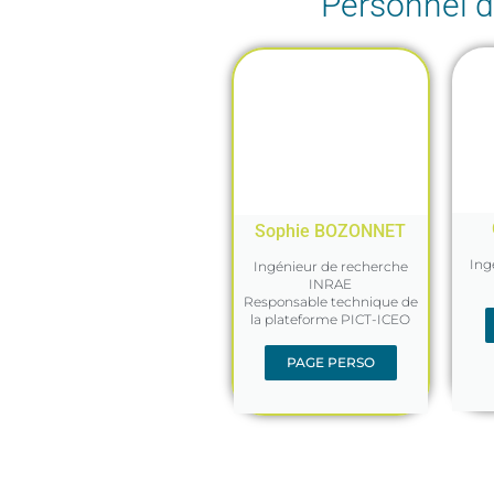
Personnel d
Sophie BOZONNET
Ing
Ingénieur de recherche
INRAE
Responsable technique de
la plateforme PICT-ICEO
PAGE PERSO