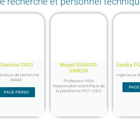
e recherche et personnel techniqu
Gianluca CIOCI
Magali REMAUD-
Sandra PI
SIMEON
énieure de recherche
Ingénieure 
INRAE
Professeur INSA
Responsable scientifique de
PAGE
la plateforme PICT-ICEO
PAGE PERSO