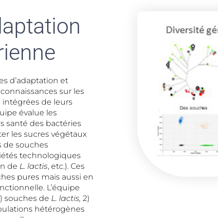
aptation
érienne
s d’adaptation et
s connaissances sur les
intégrées de leurs
uipe évalue les
 santé des bactéries
er les sucres végétaux
es de souches
priétés technologiques
ion de
L. lactis
, etc.). Ces
hes pures mais aussi en
onctionnelle. L’équipe
1) souches de
L. lactis,
2)
opulations hétérogènes