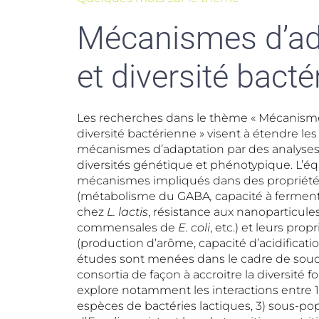
Mécanismes d’ad
et diversité bact
Les recherches dans le thème « Mécanisme
diversité bactérienne » visent à étendre le
mécanismes d’adaptation par des analyses 
diversités génétique et phénotypique. L’éq
mécanismes impliqués dans des propriétés
(métabolisme du GABA
,
capacité à ferment
chez
L. lactis
, résistance aux nanoparticul
commensales de
E. coli
, etc.) et leurs pro
(production d’arôme, capacité d’acidificat
études sont menées dans le cadre de souc
consortia de façon à accroitre la diversité f
explore notamment les interactions entre 
espèces de bactéries lactiques, 3) sous-p