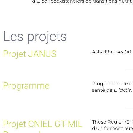
d’
E. coli
coexistant lors de transitions nutrit
Les projets
Projet JANUS
ANR-19-CE43-0004
Programme
Programme de matu
santé de
L. lactis.
Projet CNIEL GT-MIL
Thèse Region/EI 
d’un ferment aut