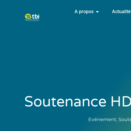
A propos
Actualit
Soutenance HDR
Evénement
,
Sout