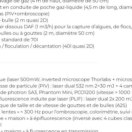
avage de gaz (4 m de haut, diametre de 50 cm)
en conduite de poche gaz-liquide (4,5 m de long, diam
as (PIV+ombroscopie)
bulle (2 m quasi 2D)
air dissous DAF (1 m3/h) pour la capture d’algues, de flo
ulles ou à gouttes (2 m, diamètre 50 cm)
 standard de 70l
/ floculation / décantation (40l quasi 2D)
ue (laser 500mW, inverted microscope Thorlabs + micro
tesse de particule (PIV) : laser dual 532 nm 2×30 mJ + 4 c
de photron SA3, Phantom Mini, PCO1200 (vitesse > 1000 
luorescence induite par laser (PLIF) : laser dual 2x 200 m
ue de taille et de vitesse de gouttes et de bulles (A2S)
 lentes » < 300 Hz pour l’ombroscopie, colorimétrie, sui
e « maison » à épifluorescence (inversé avec 4 cubes cla
l
« maison » à fluorescence en transmission