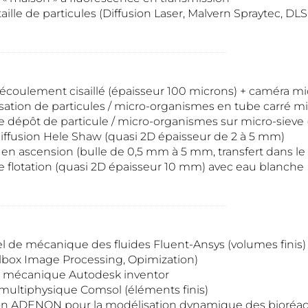
ille de particules (Diffusion Laser, Malvern Spraytec, DLS
coulement cisaillé (épaisseur 100 microns) + caméra m
isation de particules / micro-organismes en tube carré 
dépôt de particule / micro-organismes sur micro-sieve 
diffusion Hele Shaw (quasi 2D épaisseur de 2 à 5 mm)
 en ascension (bulle de 0,5 mm à 5 mm, transfert dans le s
flotation (quasi 2D épaisseur 10 mm) avec eau blanche
iel de mécanique des fluides Fluent-Ansys (volumes finis)
lbox Image Processing, Opimization)
 mécanique Autodesk inventor
multiphysique Comsol (éléments finis)
n ADENON pour la modélisation dynamique des bioréact