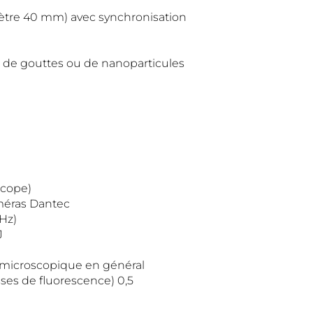
ètre 40 mm) avec synchronisation
cs, de gouttes ou de nanoparticules
scope)
améras Dantec
Hz)
J
vi microscopique en général
sses de fluorescence) 0,5