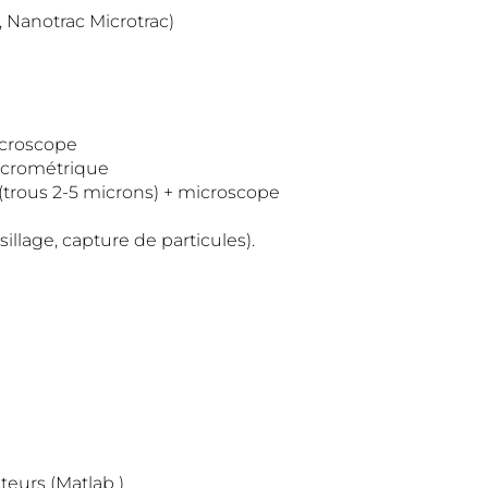
, Nanotrac Microtrac)
icroscope
micrométrique
(trous 2-5 microns) + microscope
illage, capture de particules).
eurs (Matlab )