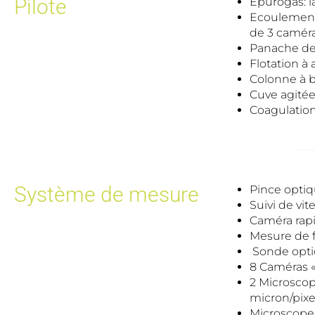
Pilote
Epurogas: l
Ecoulement 
de 3 camér
Panache de 
Flotation à 
Colonne à b
Cuve agitée
Coagulation 
Système de mesure
Pince optiq
Suivi de vi
Caméra rapi
Mesure de f
Sonde optiq
8 Caméras «
2 Microscop
micron/pixe
Microscope 